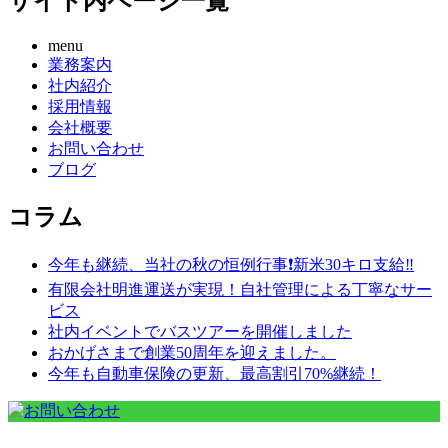
サイト内ページ一覧
menu
業務案内
社内紹介
採用情報
会社概要
お問い合わせ
ブログ
コラム
今年も継続、当社の秋の恒例行事❗️新米30キロ支給‼️
有限会社明進運送が実現！自社管理による丁寧なサー
ビス
社内イベントでバスツアーを開催しました
おかげさまで創業50周年を迎えました。
今年も自動車保険の更新、最高割引70%継続！