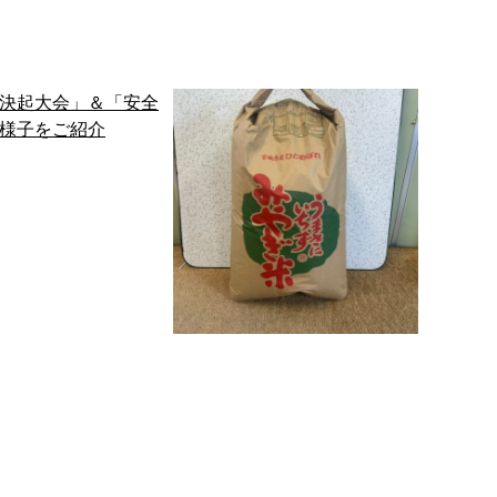
全決起大会」＆「安全
今年も継続、当社の秋の恒
願」の様子をご…
例行事'…