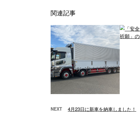
関連記事
NEXT
4月23日に新車を納車しました！
今年もトラックの自動車保
「安
険の更新時期がや…
祈