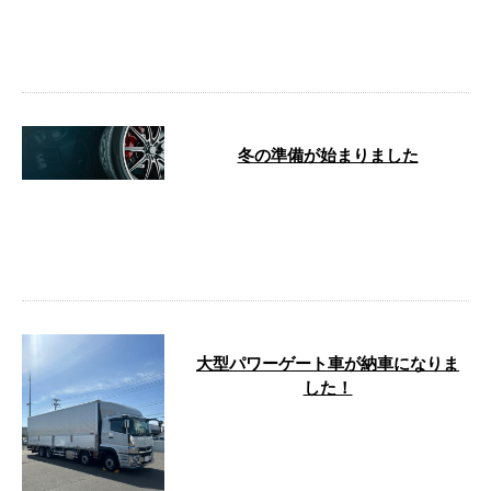
いたしましたので、その様子をご
紹介いたします。 安全運転講習
会の様子 …
冬の準備が始まりました
寒さが厳しくなるこれからの季
節、道路状況も厳しくなるため、
安全運転には十分な備えが必要で
す。 有限会 …
大型パワーゲート車が納車になりま
した！
5月とは思えないような暑い日が
続いていますが、皆さまはいかが
お過ごしでしょうか？ さて、今
回は弊社の …