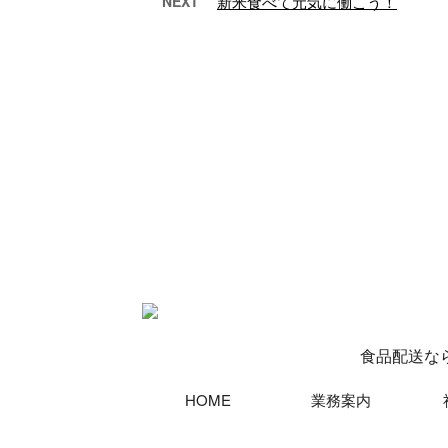
NEXT
新米食べて元気に働こう！
【運送業者あるある？！】
暑さ
毎年恒例のアレ！…
気
ますます寒くなってき
こ
ましたが、皆さまはい
明進
かがお過ごしでしょう
宮
か。 宮城県仙台市若林
事
区の食品配送会社『 …
て食
食品配送な
HOME
業務案内