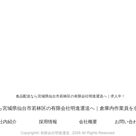
に負けず宮城県内で元
有限会社明進運送が実現！
に配送しており…
自社管理による丁…
んにちは！有限会社
食品配送を中心とした
運送です。 弊社は
物流サービスは現代社
城県仙台市若林区に
会において必要不可欠
務所を構え、県内に
です。 その要となる運
品配送と一般貨 …
送サービスに携わる …
ら宮城県仙台市若林区の有限会社明進運送へ｜倉庫内作業員を
社内紹介
採用情報
会社概要
お問い合
Copyright© 有限会社明進運送 , 2026 All Rights Reserved.